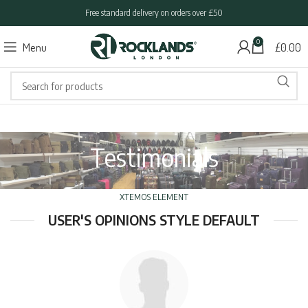
Free standard delivery on orders over £50
0
Menu
£
0.00
Testimonials
XTEMOS ELEMENT
USER'S OPINIONS STYLE DEFAULT